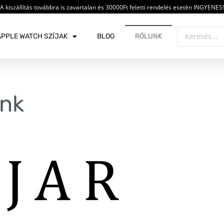
A kiszállítás továbbra is zavartalan és 30000Ft feletti rendelés esetén INGYENES!
APPLE WATCH SZÍJAK
BLOG
RÓLUNK
ünk