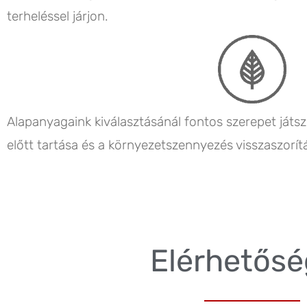
terheléssel járjon.
Alapanyagaink kiválasztásánál fontos szerepet játs
előtt tartása és a környezetszennyezés visszaszorít
Elérhetős