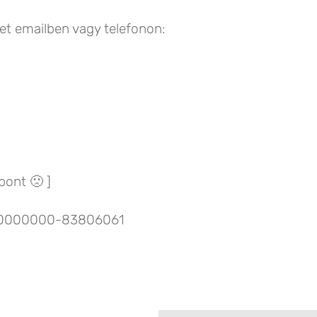
ket emailben vagy telefonon:
pont 🙁 ]
-00000000-83806061