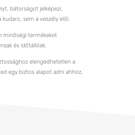
élyt, bátorságot jelképezi,
 kudarc, sem a veszély elől.
yan minőségi termékeket
nsak és időtállóak.
ztossághoz elengedhetetlen a
ked egy biztos alapot adni ahhoz,