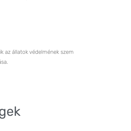
zik az állatok védelmének szem
ása.
égek