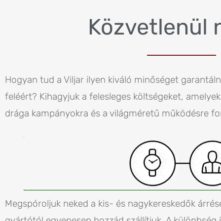
Közvetlenül 
Hogyan tud a Viljar ilyen kiváló minőséget garantáln
feléért? Kihagyjuk a felesleges költségeket, amelye
drága kampányokra és a világméretű működésre for
Megspóroljuk neked a kis- és nagykereskedők árrésé
gyártótól egyenesen hozzád szállítjuk. A különbség 