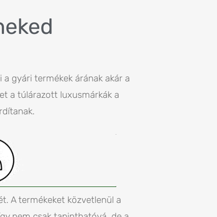
neked
i a gyári termékek árának akár a
ket a túlárazott luxusmárkák a
dítanak.
t. A termékeket közvetlenül a
így nem csak tapinthatóvá, de a