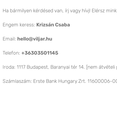
Ha bármilyen kérdésed van, írj vagy hívj! Elérsz min
Engem keress:
Krizsán Csaba
Email:
hello@viljar.hu
Telefon:
+36303501145
Iroda: 1117 Budapest, Baranyai tér 14. [nem átvételi 
Számlaszám: Erste Bank Hungary Zrt. 11600006