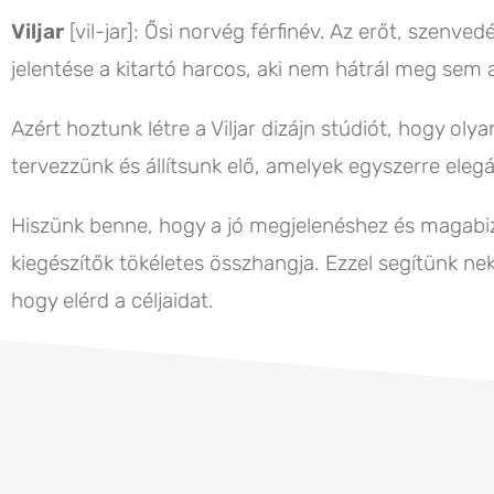
Viljar
[vil-jar]: Ősi norvég férfinév. Az erőt, szenved
jelentése a kitartó harcos, aki nem hátrál meg sem a
Azért hoztunk létre a Viljar dizájn stúdiót, hogy ol
tervezzünk és állítsunk elő, amelyek egyszerre elegá
Hiszünk benne, hogy a jó megjelenéshez és magabi
kiegészítők tökéletes összhangja. Ezzel segítünk ne
hogy elérd a céljaidat.