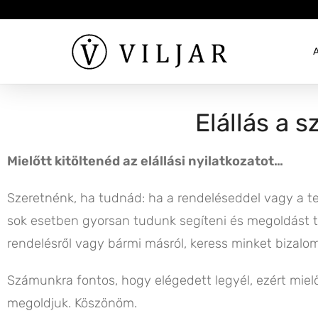
Elállás a 
Mielőtt kitöltenéd az elállási nyilatkozatot…
Szeretnénk, ha tudnád: ha a rendeléseddel vagy a t
sok esetben gyorsan tudunk segíteni és megoldást tal
rendelésről vagy bármi másról, keress minket bizal
Számunkra fontos, hogy elégedett legyél, ezért mielő
megoldjuk. Köszönöm.