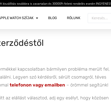
A kiszállítás továbbra is zavartalan és 30000Ft feletti rendelés esetén INGYENES!
APPLE WATCH SZÍJAK
BLOG
RÓLUNK
szerződéstől
ermékkel kapcsolatban bármilyen probléma merült fel,
álni. Legyen szó kérdésről, sérült csomagról, téves
ommal
telefonon vagy emailben
– örömmel segítünk!
tt az elállást választod, adj egy esélyt, hogy közösen