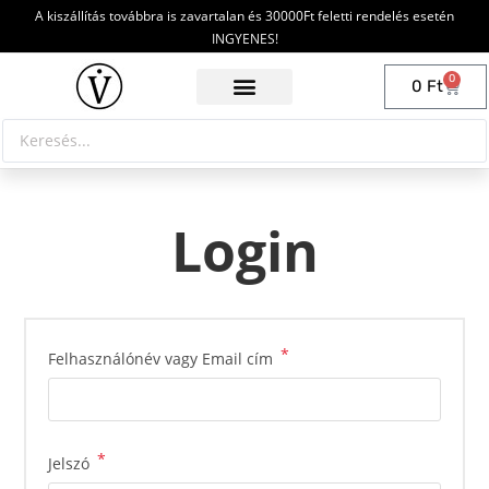
A kiszállítás továbbra is zavartalan és 30000Ft feletti rendelés esetén
INGYENES!
0
0
Ft
Login
*
Felhasználónév vagy Email cím
*
Jelszó