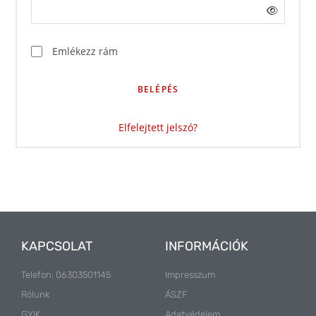
Emlékezz rám
BELÉPÉS
Elfelejtett jelszó?
KAPCSOLAT
INFORMÁCIÓK
Telefon: 06303501145
Impresszum
Rólunk
ÁSZF
GYIK
Adatvédelem