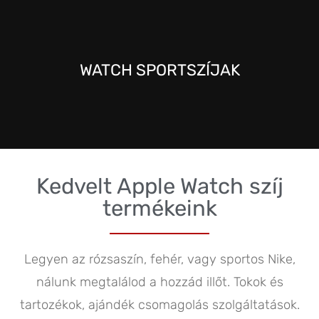
VALÓDI BŐR
WATCH SPORTSZÍJAK
KÉNYELEM
Kedvelt Apple Watch szíj
termékeink
Legyen az rózsaszín, fehér, vagy sportos Nike,
nálunk megtalálod a hozzád illőt. Tokok és
tartozékok, ajándék csomagolás szolgáltatások.