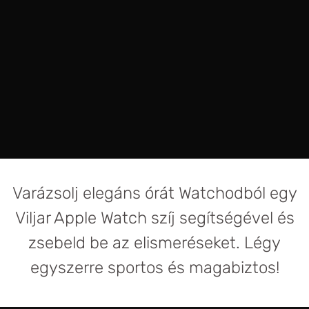
AKCIÓ
Varázsolj elegáns órát Watchodból egy
Viljar Apple Watch szíj segítségével és
zsebeld be az elismeréseket. Légy
egyszerre sportos és magabiztos!