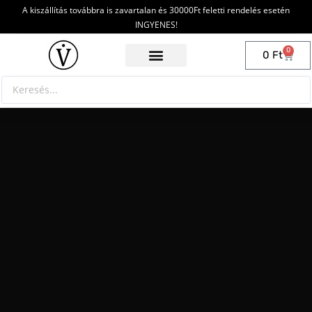
A kiszállítás továbbra is zavartalan és 30000Ft feletti rendelés esetén
INGYENES!
0
0
Ft
APPLE WATCH SZÍJAK