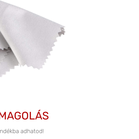
OMAGOLÁS
jándékba adhatod!