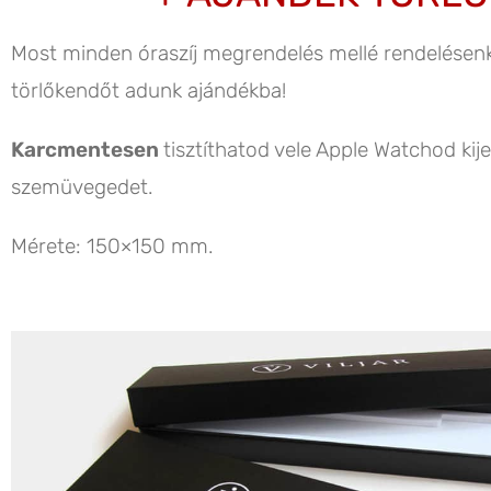
Most minden óraszíj megrendelés mellé rendelésen
törlőkendőt adunk ajándékba!
Karcmentesen
tisztíthatod vele Apple Watchod kije
szemüvegedet.
Mérete: 150×150 mm.