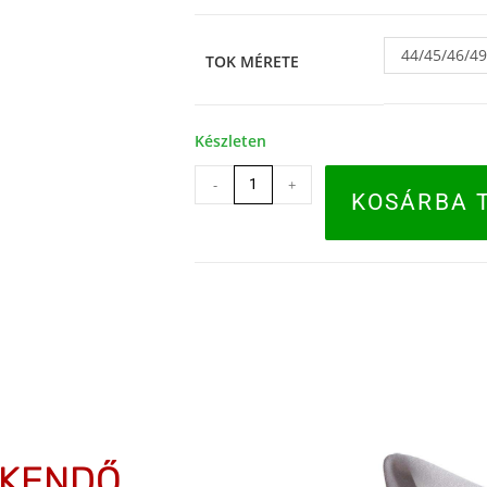
44/45/46/4
TOK MÉRETE
Készleten
-
+
KOSÁRBA 
ŐKENDŐ