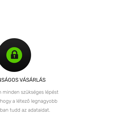
NSÁGOS VÁSÁRLÁS
n minden szükséges lépést
hogy a létező legnagyobb
ban tudd az adataidat.