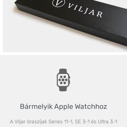
Bármelyik Apple Watchhoz
A Viljar óraszíjak Series 11-1, SE 3-1 és Ultra 3-1