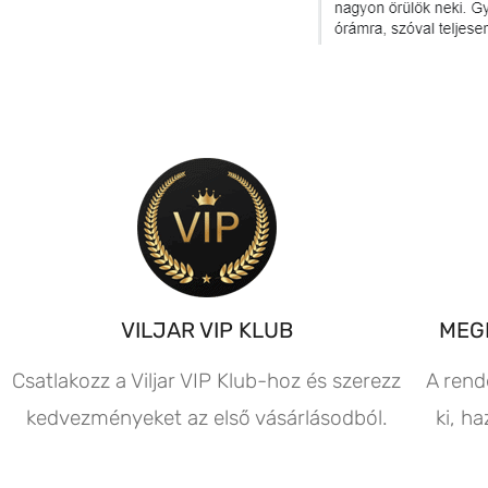
VILJAR VIP KLUB
MEG
Csatlakozz a Viljar VIP Klub-hoz és szerezz
A rend
kedvezményeket az első vásárlásodból.
ki, h