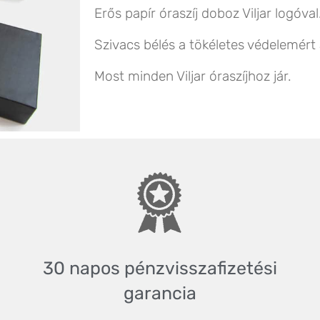
Erős papír óraszíj doboz Viljar logóval
Szivacs bélés a tökéletes védelemért a
Most minden Viljar óraszíjhoz jár.
30 napos pénz
visszafizetési
garancia