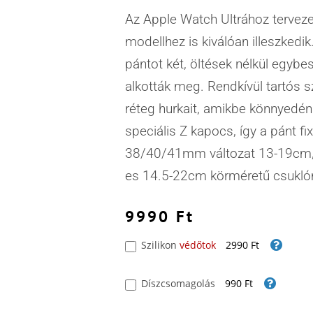
Az Apple Watch Ultrához tervezet
modellhez is kiválóan illeszkedi
pántot két, öltések nélkül egybe­
alkották meg. Rendkívül tartós sz
réteg hurkait, amikbe könnyedén
speciális Z kapocs, így a pánt fi
38/40/41mm változat 13-19cm
es 14.5-22cm körméretű csukló
9990
Ft
Szilikon
védőtok
2990 Ft
Díszcsomagolás
990 Ft