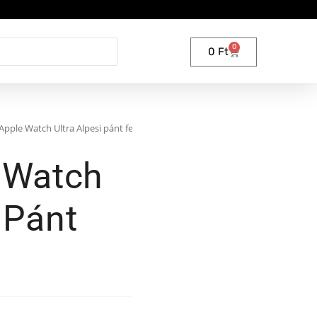
0
0
Ft
r Apple Watch Ultra Alpesi pánt fekete
e Watch
 Pánt