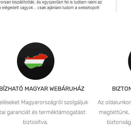
BÍZHATÓ MAGYAR WEBÁRUHÁZ
BIZTO
eléseket Magyarországról szolgáljuk
Az oldalunko
azai garanciát és terméktámogatást
megtettünk, 
biztosítva.
biztonság