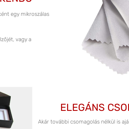
ként egy mikroszálas
lzőjét, vagy a
ELEGÁNS CS
Akár további csomagolás nélkül is a