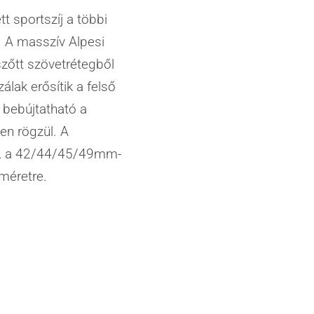
t sportszíj a többi
k. A masszív Alpesi
szőtt szövet­rétegből
álak erősítik a felső
 bebújtatható a
xen rögzül. A
, a 42/44/45/49mm-
méretre.