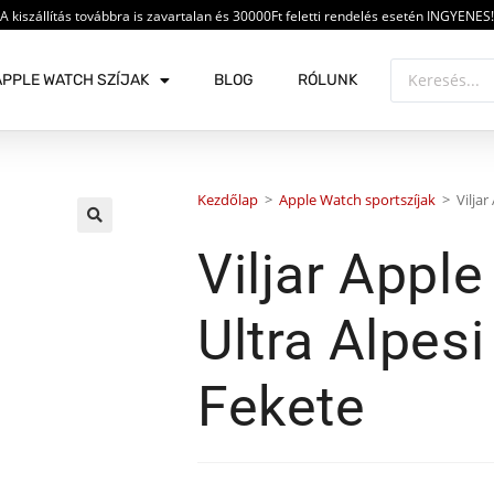
A kiszállítás továbbra is zavartalan és 30000Ft feletti rendelés esetén INGYENES!
APPLE WATCH SZÍJAK
BLOG
RÓLUNK
Kezdőlap
>
Apple Watch sportszíjak
>
Vilja
🔍
Viljar Appl
Ultra Alpesi
Fekete