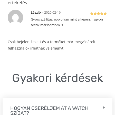
értékelés
László
–
2020-02-16
Értékelés:
Gyors szállítás, épp olyan mint a képen. nagyon
5
/ 5
teszik már hordom is.
Csak bejelentkezett és a terméket már megvásárolt
felhasználók írhatnak véleményt.
Gyakori kérdések
HOGYAN CSERÉLJEM ÁT A WATCH
SZÍJAT?