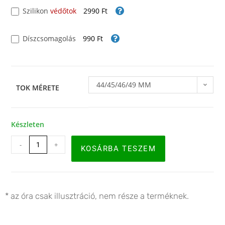
Szilikon
védőtok
2990 Ft
Díszcsomagolás
990 Ft
44/45/46/49 MM
TOK MÉRETE
Készleten
-
+
KOSÁRBA TESZEM
* az óra csak illusztráció, nem része a terméknek.