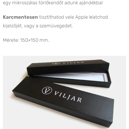
egy mikroszálas törlőkendőt adunk ajándékba!
Karcmentesen
tisztíthatod vele Apple Watchod
kijelzőjét, vagy a szemüvegedet.
Mérete: 150×150 mm.