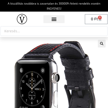
A kiszállítás továbbra is zavartalan és 30000Ft feletti rendelés esetén
INGYENES!
0
0
Ft
🔍