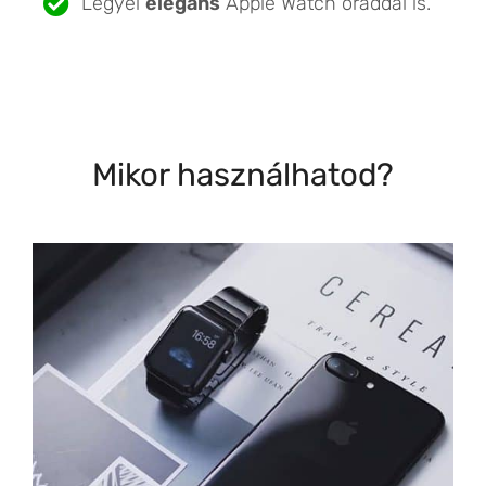
Legyél
elegáns
Apple Watch óráddal is.
Mikor használhatod?