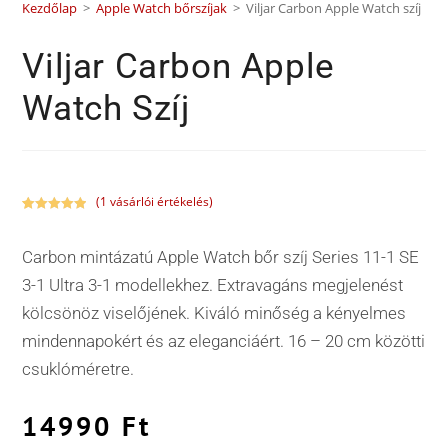
Kezdőlap
>
Apple Watch bőrszíjak
>
Viljar Carbon Apple Watch szíj
Viljar Carbon Apple
Watch Szíj
(
1
vásárlói értékelés)
Értékelés
1
5.00
az 5-
Carbon mintázatú Apple Watch bőr szíj Series 11-1 SE
ből,
értékelés
3-1 Ultra 3-1 modellekhez. Extravagáns megjelenést
alapján
kölcsönöz viselőjének. Kiváló minőség a kényelmes
mindennapokért és az eleganciáért. 16 – 20 cm közötti
csuklóméretre.
14990
Ft