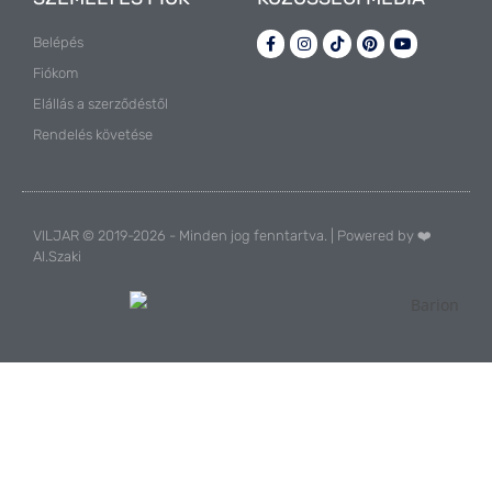
Belépés
Fiókom
Elállás a szerződéstől
Rendelés követése
VILJAR © 2019-2026 - Minden jog fenntartva. | Powered by ❤️
AI.Szaki