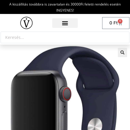
A kiszállítás továbbra is zavartalan és 30000Ft feletti rendelés esetén
INGYENES!
0
0
Ft
🔍