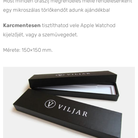
Most minden óraszíj megrendelés mellé rendelésenként
egy mikroszálas törlőkendőt adunk ajándékba!
Karcmentesen
tisztíthatod vele Apple Watchod
kijelzőjét, vagy a szemüvegedet.
Mérete: 150×150 mm.