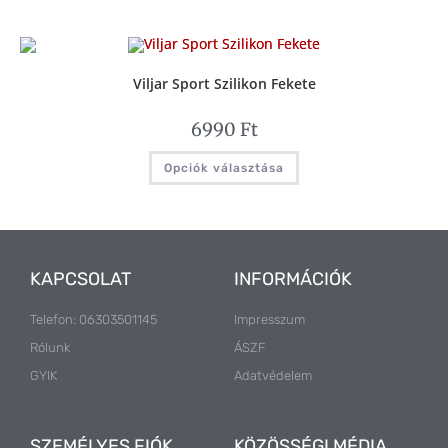
Viljar Sport Szilikon Fekete
6990
Ft
Opciók választása
KAPCSOLAT
INFORMÁCIÓK
Telefon: 06303501145
Impresszum
Rólunk
ÁSZF
GYIK
Adatvédelem
SZEMÉLYES FIÓK
KÖZÖSSÉGI MÉDIA