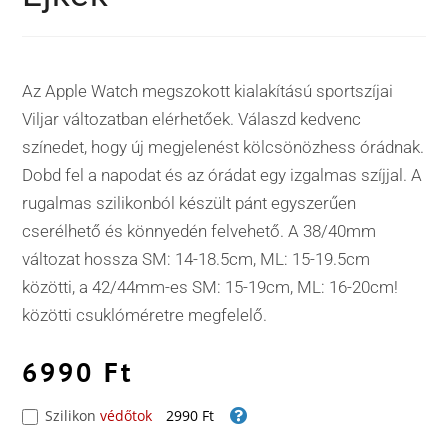
Az Apple Watch megszokott kialakítású sportszíjai
Viljar változatban elérhetőek. Válaszd kedvenc
színedet, hogy új megjelenést kölcsönözhess órádnak.
Dobd fel a napodat és az órádat egy izgalmas szíjjal. A
rugalmas szilikonból készült pánt egyszerűen
cserélhető és könnyedén felvehető. A 38/40mm
változat hossza SM: 14-18.5cm, ML: 15-19.5cm
közötti, a 42/44mm-es SM: 15-19cm, ML: 16-20cm!
közötti csuklóméretre megfelelő.
6990
Ft
Szilikon
védőtok
2990 Ft