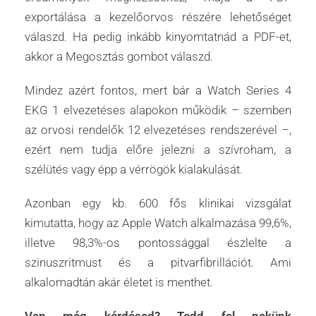
exportálása a kezelőorvos részére lehetőséget
válaszd. Ha pedig inkább kinyomtatnád a PDF-et,
akkor a Megosztás gombot válaszd.
Mindez azért fontos, mert bár a Watch Series 4
EKG 1 elvezetéses alapokon működik – szemben
az orvosi rendelők 12 elvezetéses rendszerével –,
ezért nem tudja előre jelezni a szívroham, a
szélütés vagy épp a vérrögök kialakulását.
Azonban egy kb. 600 fős klinikai vizsgálat
kimutatta, hogy az Apple Watch alkalmazása 99,6%,
illetve 98,3%-os pontossággal észlelte a
szinuszritmust és a pitvarfibrillációt. Ami
alkalomadtán akár életet is menthet.