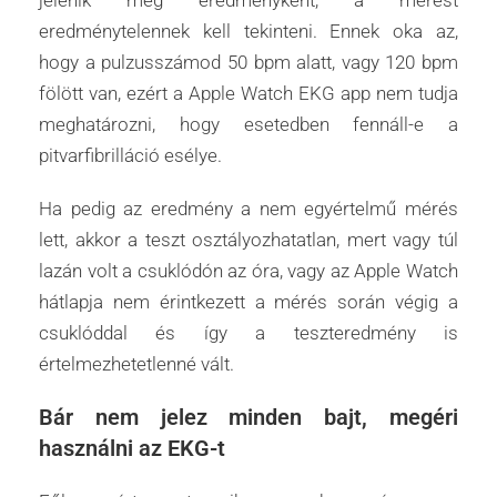
jelenik meg eredményként, a mérést
eredménytelennek kell tekinteni. Ennek oka az,
hogy a pulzusszámod 50 bpm alatt, vagy 120 bpm
fölött van, ezért a Apple Watch EKG app nem tudja
meghatározni, hogy esetedben fennáll-e a
pitvarfibrilláció esélye.
Ha pedig az eredmény a nem egyértelmű mérés
lett, akkor a teszt osztályozhatatlan, mert vagy túl
lazán volt a csuklódón az óra, vagy az Apple Watch
hátlapja nem érintkezett a mérés során végig a
csuklóddal és így a teszteredmény is
értelmezhetetlenné vált.
Bár nem jelez minden bajt, megéri
használni az EKG-t