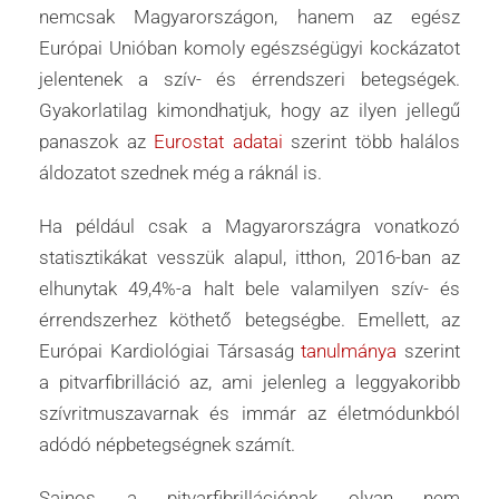
nemcsak Magyarországon, hanem az egész
Európai Unióban komoly egészségügyi kockázatot
jelentenek a szív- és érrendszeri betegségek.
Gyakorlatilag kimondhatjuk, hogy az ilyen jellegű
panaszok az
Eurostat adatai
szerint több halálos
áldozatot szednek még a ráknál is.
Ha például csak a Magyarországra vonatkozó
statisztikákat vesszük alapul, itthon, 2016-ban az
elhunytak 49,4%-a halt bele valamilyen szív- és
érrendszerhez köthető betegségbe. Emellett, az
Európai Kardiológiai Társaság
tanulmánya
szerint
a pitvarfibrilláció az, ami jelenleg a leggyakoribb
szívritmuszavarnak és immár az életmódunkból
adódó népbetegségnek számít.
Sajnos a pitvarfibrillációnak olyan nem