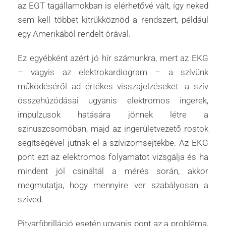
az EGT tagállamokban is elérhetővé vált, így neked
sem kell többet kitrükköznöd a rendszert, például
egy Amerikából rendelt órával.
Ez egyébként azért jó hír számunkra, mert az EKG
– vagyis az elektrokardiogram – a szívünk
működéséről ad értékes visszajelzéseket: a szív
összehúzódásai ugyanis elektromos ingerek,
impulzusok hatására jönnek létre a
szinuszcsomóban, majd az ingerületvezető rostok
segítségével jutnak el a szívizomsejtekbe. Az EKG
pont ezt az elektromos folyamatot vizsgálja és ha
mindent jól csináltál a mérés során, akkor
megmutatja, hogy mennyire ver szabályosan a
szíved.
Pitvarfibrilláció esetén ugyanis pont az a probléma,