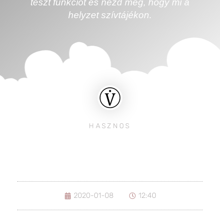
teszt funkciót és nézd meg, hogy mi a
helyzet szívtájékon.
HASZNOS
2020-01-08
12:40