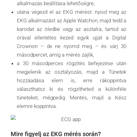
alkalmazás beállítása lehetőségre,
utána végezd el az EKG mérést: nyisd meg az
EKG alkalmazást az Apple Watchon, majd tedd a
karodat az öledbe vagy az asztalra, tartsd az
órával ellentétes kezed egyik ujját a Digital
Crownon – de ne nyomd meg – és várj 30
másodpercet, amíg a mérés zajlik,
a 30 másodperces rögzítés befejezése után
megjelenik az osztályozás, majd a Tünetek
hozzáadása elem is, erre rákoppintva
választhatsz ki és rögzítheted a különféle
tüneteket, mégpedig Mentés, majd a Kész
elemre koppintva.
Mire figyelj az EKG mérés során?