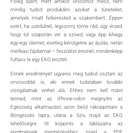
Főleg azért, mert amikor orvoshoz mész, nem
mindig tudod produkálni azokat a tüneteket,
amelyek miatt felkerested a szakembert. Éppen
ezért, ha szédülnél, légszomj törne rád, úgy érzed,
hogy túl szaporán ver a szíved, vagy épp kihagy
egy-egy ütemet, esetleg kerülgetne az ájulás, netán
mellkasi fájdalmat – feszülést éreznél, mindenképp
futtass le egy EKG tesztet.
Ennek eredményét ugyanis meg tudod osztani az
orvosoddal is, aki ennek tudatában további
vizsgálatnak vethet alá. Ehhez nem kell mást
tenned, mint az iPhone-odon megnyitni az
Egészség alkalmazást, azon belül rákoppintani a
Böngészés lapra, utána a Szív, majd az EKG
lehetőségre. Itt koppints a táblázatra az
eredmények megnézéséhez, majd a PDF