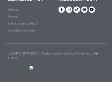
Belépés
Fiókom
Elállás a szerződéstől
Rendelés követése
VILJAR © 2019-2026 - Minden jog fenntartva. | Powered by ❤️
AI.Szaki