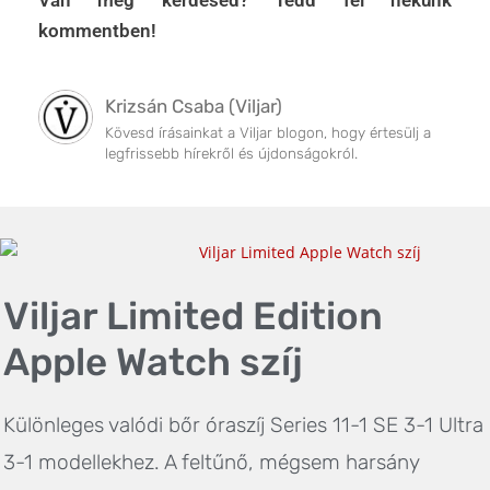
Van még kérdésed? Tedd fel nekünk
kommentben!
Krizsán Csaba (Viljar)
Kövesd írásainkat a Viljar blogon, hogy értesülj a
legfrissebb hírekről és újdonságokról.
Viljar Limited Edition
Apple Watch szíj
Különleges valódi bőr óraszíj Series 11-1 SE 3-1 Ultra
3-1 modellekhez. A feltűnő, mégsem harsány