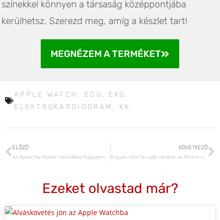
színekkel könnyen a társaság középpontjába
kerülhetsz. Szerezd meg, amíg a készlet tart!
MEGNÉZEM A TERMÉKET
APPLE WATCH
,
ECG
,
EKG
,
ELEKTROKARDIOGRAM
,
KK
ELŐZŐ
KÖVETKEZŐ
Az Apple Pay fizetés használata Magyarországon
Hogyan tölts fel saját zenéket az iPhone-odra?
Ezeket olvastad már?