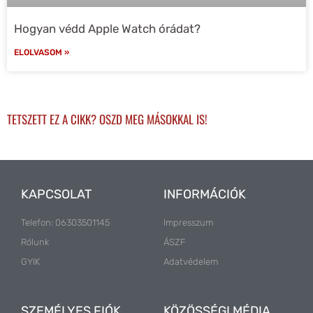
Hogyan védd Apple Watch órádat?
ELOLVASOM »
TETSZETT EZ A CIKK? OSZD MEG MÁSOKKAL IS!
KAPCSOLAT
INFORMÁCIÓK
Telefon: 06303501145
Impresszum
Rólunk
ÁSZF
GYIK
Adatvédelem
SZEMÉLYES FIÓK
KÖZÖSSÉGI MÉDIA