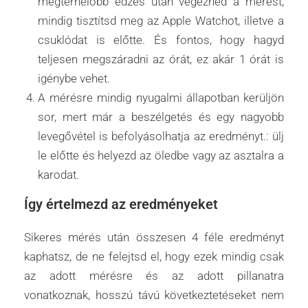
megterhelőbb edzés után végeznéd a mérést,
mindig tisztítsd meg az Apple Watchot, illetve a
csuklódat is előtte. És fontos, hogy hagyd
teljesen megszáradni az órát, ez akár 1 órát is
igénybe vehet.
A mérésre mindig nyugalmi állapotban kerüljön
sor, mert már a beszélgetés és egy nagyobb
levegővétel is befolyásolhatja az eredményt.: ülj
le előtte és helyezd az öledbe vagy az asztalra a
karodat.
Így értelmezd az eredményeket
Sikeres mérés után összesen 4 féle eredményt
kaphatsz, de ne felejtsd el, hogy ezek mindig csak
az adott mérésre és az adott pillanatra
vonatkoznak, hosszú távú következtetéseket nem