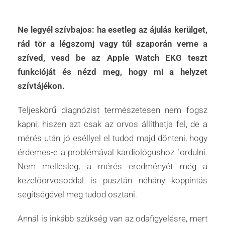
Ne legyél szívbajos: ha esetleg az ájulás kerülget,
rád tör a légszomj vagy túl szaporán verne a
szíved, vesd be az Apple Watch EKG teszt
funkcióját és nézd meg, hogy mi a helyzet
szívtájékon.
Teljeskörű diagnózist természetesen nem fogsz
kapni, hiszen azt csak az orvos állíthatja fel, de a
mérés után jó eséllyel el tudod majd dönteni, hogy
érdemes-e a problémával kardiológushoz fordulni.
Nem mellesleg, a mérés eredményét még a
kezelőorvosoddal is pusztán néhány koppintás
segítségével meg tudod osztani.
Annál is inkább szükség van az odafigyelésre, mert