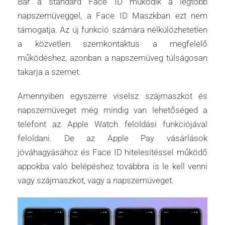
Bár a standard Face ID működik a legtöbb
napszemüveggel, a Face ID Maszkban ezt nem
támogatja. Az új funkció számára nélkülözhetetlen
a közvetlen szemkontaktus a megfelelő
működéshez, azonban a napszemüveg túlságosan
takarja a szemet.
Amennyiben egyszerre viselsz szájmaszkot és
napszemüveget még mindig van lehetőséged a
telefont az Apple Watch feloldási funkciójával
feloldani. De az Apple Pay vásárlások
jóváhagyásához és Face ID hitelesítéssel működő
appokba való belépéshez továbbra is le kell venni
vagy szájmaszkot, vagy a napszemüveget.