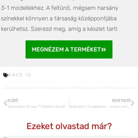
3-1 modellekhez. A feltűnő, mégsem harsány
színekkel könnyen a társaság középpontjába
kerülhetsz. Szerezd meg, amíg a készlet tart!
MEGNÉZEM A TERMÉKET
FACE ID
ELŐZŐ
KÖVETKEZŐ
Apple Watch SE vagy 7? Melyiket válaszd?
Apple Watch 8 megjelenés – minden, amit eddig tudnunk
Ezeket olvastad már?