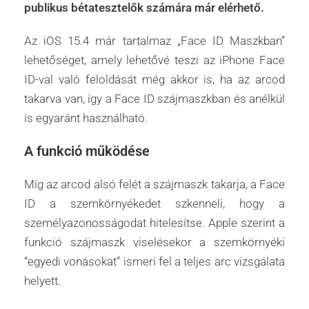
publikus bétatesztelők számára már elérhető.
Az iOS 15.4 már tartalmaz „Face ID Maszkban”
lehetőséget, amely lehetővé teszi az iPhone Face
ID-val való feloldását még akkor is, ha az arcod
takarva van, így a Face ID szájmaszkban és anélkül
is egyaránt használható.
A funkció működése
Míg az arcod alsó felét a szájmaszk takarja, a Face
ID a szemkörnyékedet szkenneli, hogy a
személyazonosságodat hitelesítse. Apple szerint a
funkció szájmaszk viselésekor a szemkörnyéki
“egyedi vonásokat” ismeri fel a teljes arc vizsgálata
helyett.