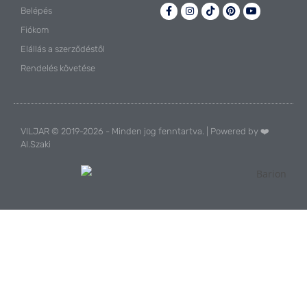
Belépés
Fiókom
Elállás a szerződéstől
Rendelés követése
VILJAR © 2019-2026 - Minden jog fenntartva. | Powered by ❤️
AI.Szaki