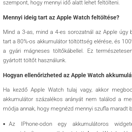
szempont, hogy mennyi idő alatt lehet feltölteni.
Mennyi ideig tart az Apple Watch feltöltése?
Mind a 3-as, mind a 4-es sorozatnál az Apple úgy b
tart a 80%-os akkumulátor töltöttség elérése, és 100
a gyári mágneses töltőkábellel. Ez természetesen
gyártott töltőt használunk.
Hogyan ellenőrizheted az Apple Watch akkumulát
Ha kezdő Apple Watch tulaj vagy, akkor megboc
akkumulátor százalékos arányát nem találod a m
módja annak, hogy megnézd mennyi szufla maradt 
Az IPhone-odon egy akkumulátoros widgetet