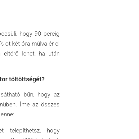
ecsüli, hogy 90 percig
%-ot két óra múlva ér el
 eltérő lehet, ha után
or töltöttségét?
sátható bűn, hogy az
enüben. Íme az összes
benne:
 telepíthetsz, hogy