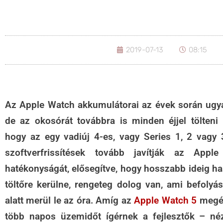
2019-07-13
08:15
Az Apple Watch akkumulátorai az évek során ugya
de az okosórát továbbra is minden éjjel tölteni ke
hogy az egy vadiúj 4-es, vagy Series 1, 2 vagy 
szoftverfrissítések tovább javítják az Appl
hatékonyságát, elősegítve, hogy hosszabb ideig ha
töltőre kerülne, rengeteg dolog van, ami befolyá
alatt merül le az óra. Amíg az
Apple Watch 5
megér
több napos üzemidőt ígérnek a fejlesztők – n