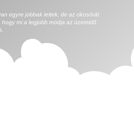
n egyre jobbak lettek, de az okosórát
eg, hogy mi a legjobb módja az üzemidő
k.