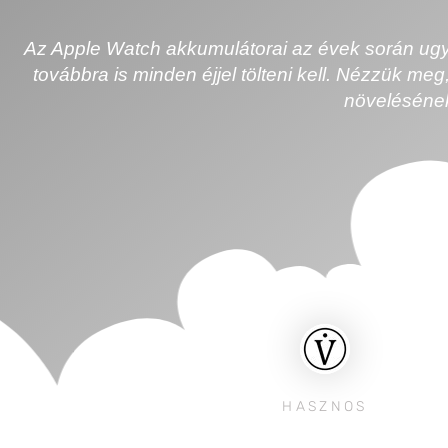
Az Apple Watch akkumulátorai az évek során ugya
továbbra is minden éjjel tölteni kell. Nézzük m
növeléséne
HASZNOS