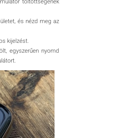
mulátor töltöttségének
lületet, és nézd meg az
s kijelzést.
ölt, egyszerűen nyomd
látort.