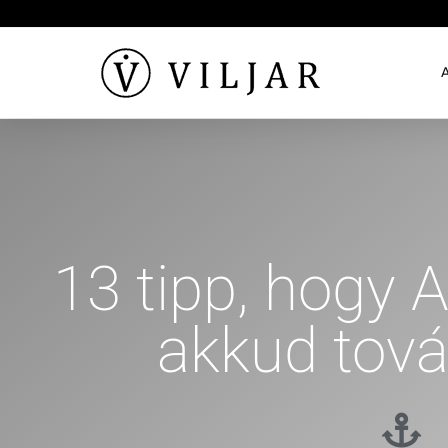
13 tipp, hogy 
akkud tová