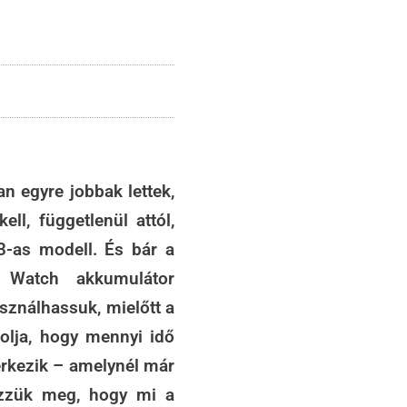
n egyre jobbak lettek,
ll, függetlenül attól,
3-as modell. És bár a
e Watch akkumulátor
sználhassuk, mielőtt a
solja, hogy mennyi idő
kezik – amelynél már
ézzük meg, hogy mi a