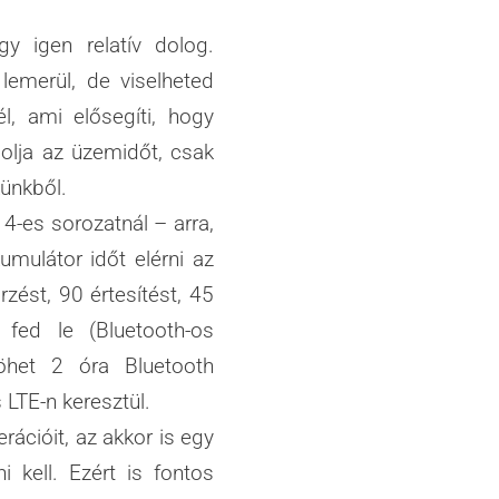
y igen relatív dolog.
 lemerül, de viselheted
l, ami elősegíti, hogy
solja az üzemidőt, csak
ünkből.
4-es sorozatnál – arra,
mulátor időt elérni az
rzést, 90 értesítést, 45
fed le (Bluetooth-os
jöhet 2 óra Bluetooth
 LTE-n keresztül.
rációit, az akkor is egy
 kell. Ezért is fontos