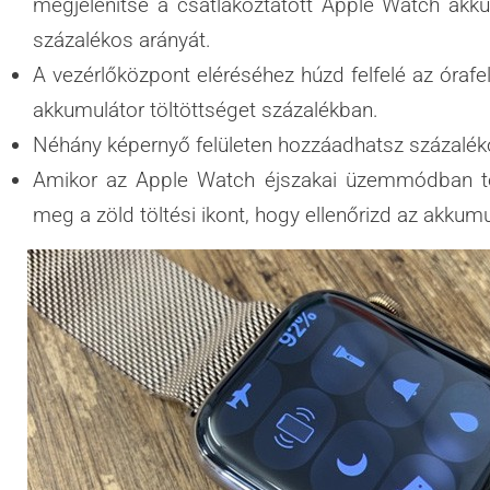
megjelenítse a csatlakoztatott Apple Watch akku
százalékos arányát.
A vezérlőközpont eléréséhez húzd felfelé az órafe
akkumulátor töltöttséget százalékban.
Néhány képernyő felületen hozzáadhatsz százaléko
Amikor az Apple Watch éjszakai üzemmódban t
meg a zöld töltési ikont, hogy ellenőrizd az akkumu