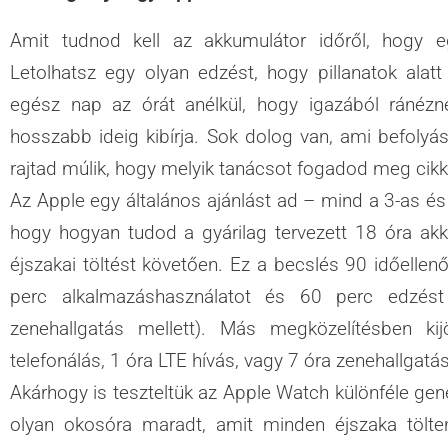
Amit tudnod kell az akkumulátor időről, hogy eg
Letolhatsz egy olyan edzést, hogy pillanatok alatt
egész nap az órát anélkül, hogy igazából ránézné
hosszabb ideig kibírja. Sok dolog van, ami befolyá
rajtad múlik, hogy melyik tanácsot fogadod meg cikk
Az Apple egy általános ajánlást ad – mind a 3-as és 
hogy hogyan tudod a gyárilag tervezett 18 óra akku
éjszakai töltést követően. Ez a becslés 90 időellenő
perc alkalmazáshasználatot és 60 perc edzést 
zenehallgatás mellett). Más megközelítésben ki
telefonálás, 1 óra LTE hívás, vagy 7 óra zenehallgatás
Akárhogy is teszteltük az Apple Watch különféle gene
olyan okosóra maradt, amit minden éjszaka tölteni