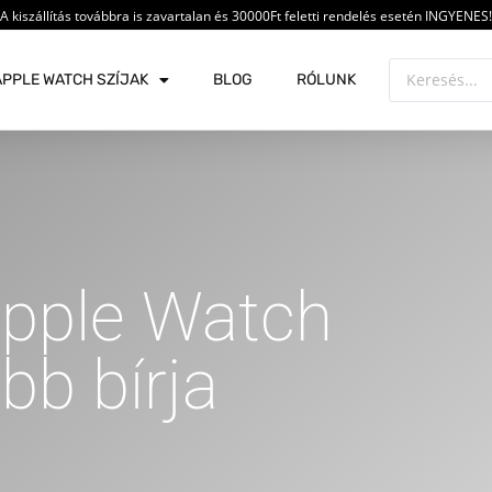
A kiszállítás továbbra is zavartalan és 30000Ft feletti rendelés esetén INGYENES!
APPLE WATCH SZÍJAK
BLOG
RÓLUNK
Apple Watch
bb bírja