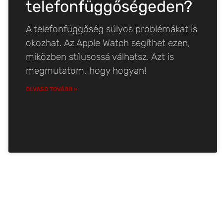
telefonfüggőségeden?
A telefonfüggőség súlyos problémákat is
okozhat. Az Apple Watch segíthet ezen,
miközben stílusossá válhatsz. Azt is
megmutatom, hogy hogyan!
OLVASD TOVÁBB »