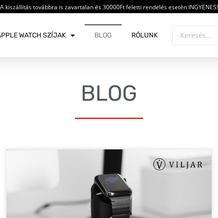
A kiszállítás továbbra is zavartalan és 30000Ft feletti rendelés esetén INGYENES!
APPLE WATCH SZÍJAK
BLOG
RÓLUNK
BLOG