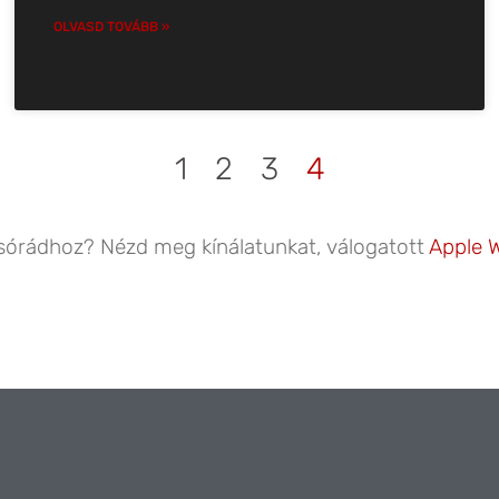
OLVASD TOVÁBB »
1
2
3
4
osórádhoz? Nézd meg kínálatunkat, válogatott
Apple W