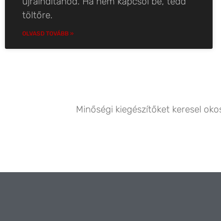
újraindítanod. Ha nem kapcsol be, tedd
töltőre.
OLVASD TOVÁBB »
Minőségi kiegészítőket keresel ok