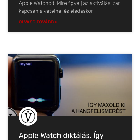
Apple Watchod. Mire figyelj az aktiválási zár
kapcsán a vételnél és eladáskor.
OLVASD TOVÁBB »
Apple Watch diktálás. Így