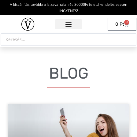
A kiszállítás továbbra is zavartalan és 30000Ft feletti rendelés esetén
INGYENES!
0
0
Ft
BLOG