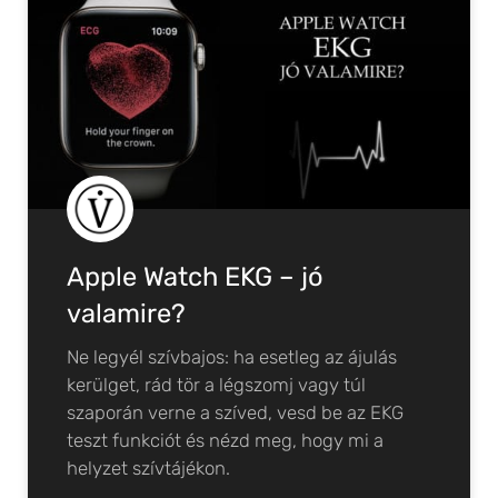
Apple Watch EKG – jó
valamire?
Ne legyél szívbajos: ha esetleg az ájulás
kerülget, rád tör a légszomj vagy túl
szaporán verne a szíved, vesd be az EKG
teszt funkciót és nézd meg, hogy mi a
helyzet szívtájékon.