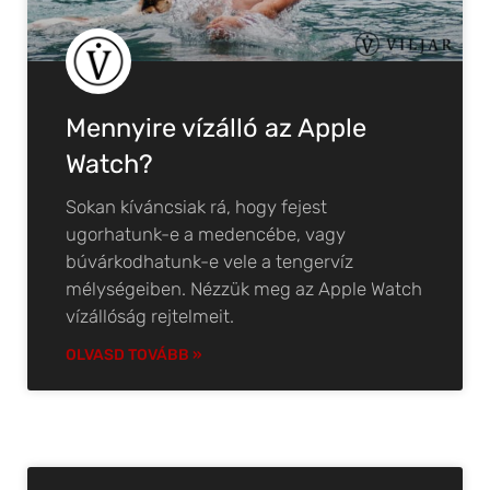
Mennyire vízálló az Apple
Watch?
Sokan kíváncsiak rá, hogy fejest
ugorhatunk-e a medencébe, vagy
búvárkodhatunk-e vele a tengervíz
mélységeiben. Nézzük meg az Apple Watch
vízállóság rejtelmeit.
OLVASD TOVÁBB »