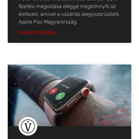
fizetési megoldása eléggé megkönnyíti az
életedet, amivel a vásárlás leegyszerűsödik.
Apple Pay Magyarország.
OLVASD TOVÁBB »