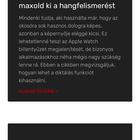
maxold ki a hangfelismerést
Mindenki tudja, aki használta már, hogy az
okosóra sok hasznos dologra képes,
azonban a képernyője eléggé kicsi. Ez
lehetetlenné teszi az Apple Watch
billentyűzet megjelenítését, de bizonyos
alkalmazásokhoz néha mégis nagy szükség
lenne rá. Ebben a cikkben megvizsgáljuk,
hogyan lehet a diktálás funkciót
kihasználni.
OLVASD TOVÁBB »