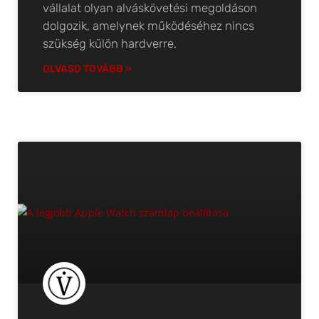
vállalat olyan alváskövetési megoldáson
dolgozik, amelynek működéséhez nincs
szükség külön hardverre.
OLVASD TOVÁBB »