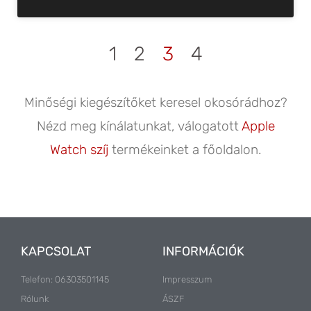
1
2
3
4
Minőségi kiegészítőket keresel okosórádhoz?
Nézd meg kínálatunkat, válogatott
Apple
Watch szíj
termékeinket a főoldalon.
KAPCSOLAT
INFORMÁCIÓK
Telefon: 06303501145
Impresszum
Rólunk
ÁSZF