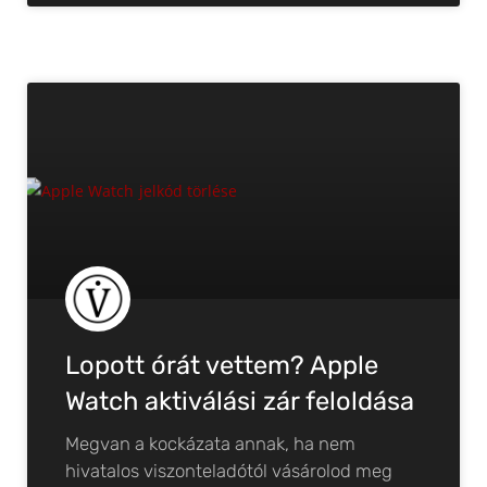
Lopott órát vettem? Apple
Watch aktiválási zár feloldása
Megvan a kockázata annak, ha nem
hivatalos viszonteladótól vásárolod meg