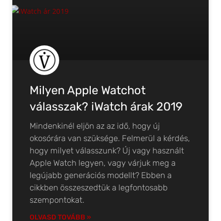
Milyen Apple Watchot
válasszak? iWatch árak 2019
Mindenkinél eljön az az idő, hogy új
okosórára van szüksége. Felmerül a kérdés,
hogy milyet válasszunk? Új vagy használt
Apple Watch legyen, vagy várjuk meg a
legújabb generációs modellt? Ebben a
cikkben összeszedtük a legfontosabb
szempontokat.
OLVASD TOVÁBB »